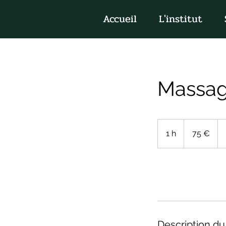
Accueil
L'institut
Massag
75
euros
1 h
1
75 €
Réserver
Description du